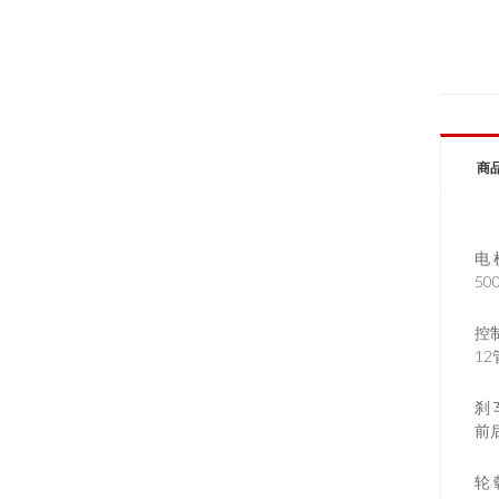
商
电 
5
控
1
刹 
前
轮 