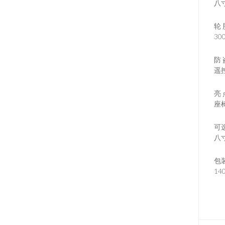
八
轮 
30
防 
遥
亮 
座
可
八
包
14