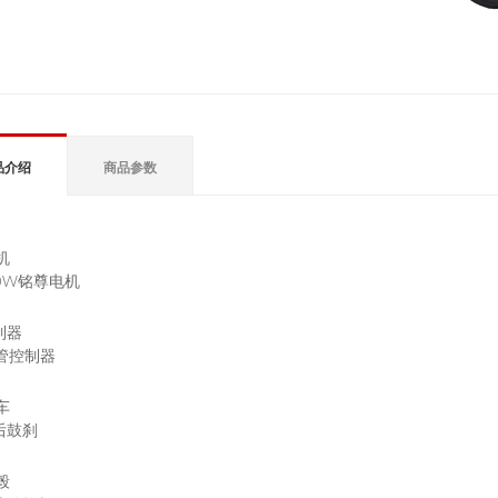
品介绍
商品参数
机
00W铭尊电机
制器
2管控制器
车
后鼓刹
毂