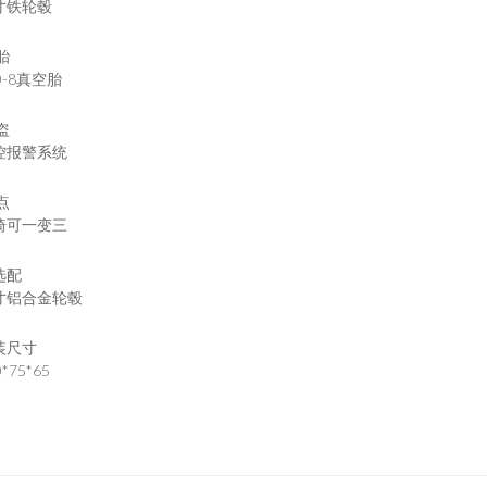
寸铁轮毂
胎
0-8真空胎
盗
控报警系统
点
椅可一变三
选配
寸铝合金轮毂
装尺寸
0*75*65