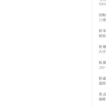
50
控制
12
刹 
前后
轮 
八寸
轮 
300
防 
遥控
亮 
座椅