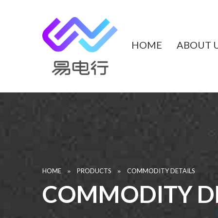
HOME
ABOUT 
»
»
HOME
PRODUCTS
COMMODITY DETAILS
COMMODITY DE