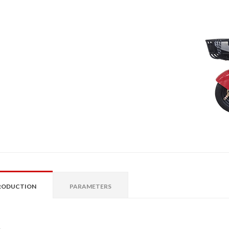
RODUCTION
PARAMETERS
机