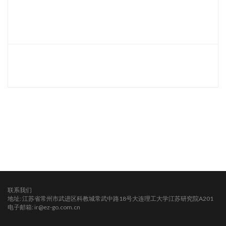
联系我们
地址: 江苏省常州市武进区科教城常武中路18号大连理工大学江苏研究院A201
电子邮箱: ir@ez-go.com.cn