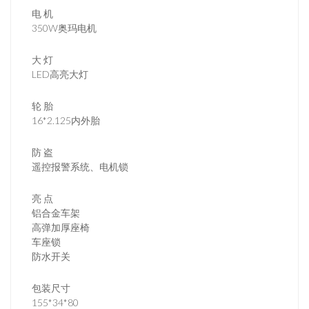
电 机
350W奥玛电机
大 灯
LED高亮大灯
轮 胎
16*2.125内外胎
防 盗
遥控报警系统、电机锁
亮 点
铝合金车架
高弹加厚座椅
车座锁
防水开关
包装尺寸
155*34*80